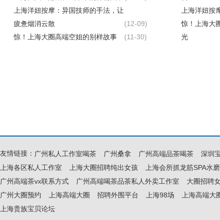
上海洋妞按摩：异国技师的手法，让
上海洋妞按
疲惫烟消云散
(12-09)
惊！上海大
惊！上海大圈高端空姐的别样故事
(11-30)
光
上海水磨质量好的海选场子：TOP5
上海水磨质量
榜单解析_17
(09-19)
榜单解析_26
上海水磨质量好的海选场子：TOP5
上海水磨质量
榜单解析_193
(09-19)
榜单解析_31
上海嫩茶预约微信：获取私密入口方
上海微信喝
式_201
(07-30)
_108
上海水磨贵族宝贝最新论坛：本地热
上海水磨贵
议话题
(07-08)
议话题
友情链接：
广州私人工作室喝茶
广州桑拿
广州高端品茶喝茶
深圳
上海各区私人工作室
上海大圈招聘纯出女孩
上海会所抓龙筋SPA水磨
广州高端茶vx联系方式
广州高端喝茶品茶私人外卖工作室
大圈招聘
广州大圈预约
上海高端大圈
招聘外围平台
上海98场
上海高端大
上海贵族宝贝论坛